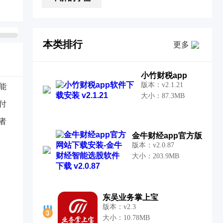
本类排行
更多
小竹财税app
版本：v2.1.21
能
大小：87.3MB
付
者
金牛财经app官方版
版本：v2.0.87
大小：203.9MB
东吴业务掌上宝
版本：v2.3
大小：10.78MB