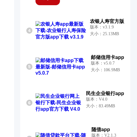
农银人寿官方版
版本：v3.1.9
4
大小：25.13MB
邮储信用卡app
版本：v5.0.7
5
大小：106.9MB
民生企业银行app
版本：V4.0
6
大小：83.49MB
随借app
版本：V2.1.3