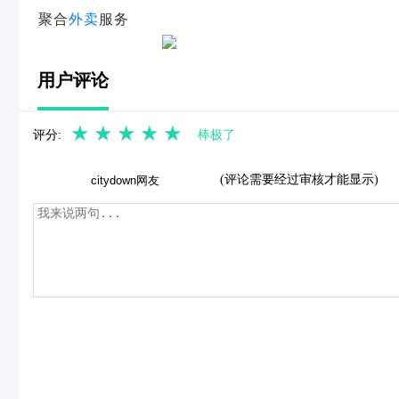
聚合
外卖
服务
用户评论
★
★
★
★
★
评分:
棒极了
(评论需要经过审核才能显示)