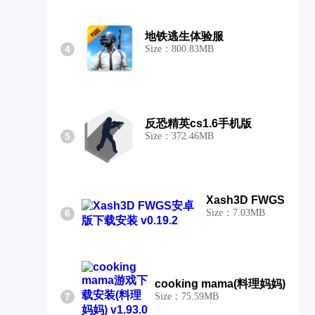
地铁逃生体验服
4
Size：800.83MB
反恐精英cs1.6手机版
5
Size：372.46MB
Xash3D FWGS
6
Size：7.03MB
cooking mama(料理妈妈)
7
Size：75.59MB