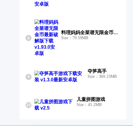
料理妈妈全菜谱无限金币最新破解版
8
Size：79.59MB
夺笋高手
9
Size：369.23MB
儿童拼图游戏
10
Size：45.2MB