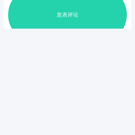
复制链接
退出
本类排行
地铁逃生体
反恐精英
超凡蜘蛛侠2
香肠派对国
验服
cs1.6手机版
最新版2025
际服2025最